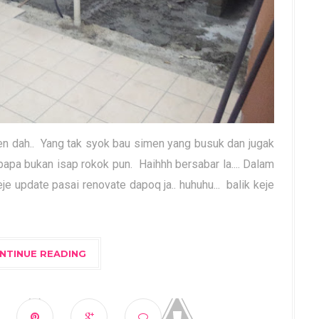
men dah.. Yang tak syok bau simen yang busuk dan jugak
papa bukan isap rokok pun. Haihhh bersabar la.... Dalam
keje update pasai renovate dapoq ja.. huhuhu... balik keje
NTINUE READING