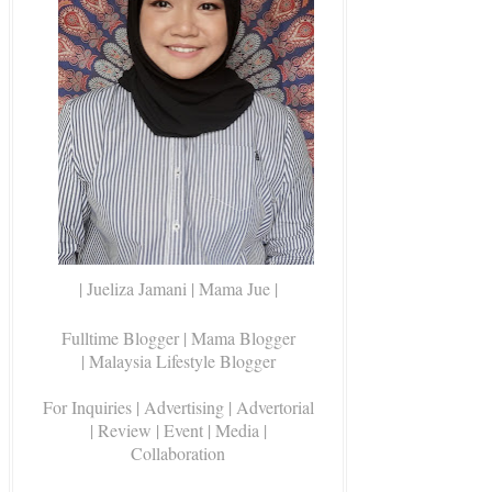
| Jueliza Jamani | Mama Jue |
Fulltime Blogger |
Mama Blogger
| Malaysia Lifestyle Blogger
For Inquiries
| Advertising | Advertorial
| Review | Event | Media |
Collaboration