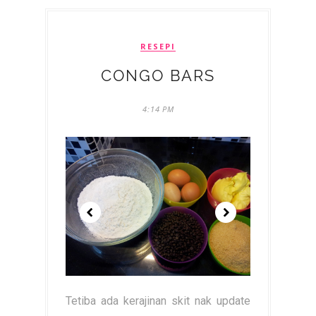
RESEPI
CONGO BARS
4:14 PM
Tetiba ada kerajinan skit nak update