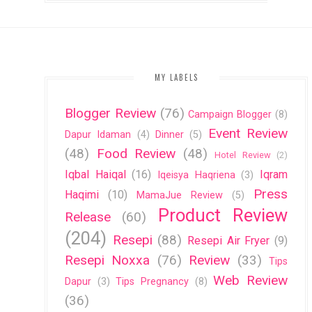
MY LABELS
Blogger Review
(76)
Campaign Blogger
(8)
Event Review
Dapur Idaman
(4)
Dinner
(5)
(48)
Food Review
(48)
Hotel Review
(2)
Iqbal Haiqal
(16)
Iqram
Iqeisya Haqriena
(3)
Press
Haqimi
(10)
MamaJue Review
(5)
Product Review
Release
(60)
(204)
Resepi
(88)
Resepi Air Fryer
(9)
Resepi Noxxa
(76)
Review
(33)
Tips
Web Review
Dapur
(3)
Tips Pregnancy
(8)
(36)