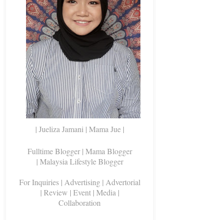
| Jueliza Jamani | Mama Jue |
Fulltime Blogger |
Mama Blogger
| Malaysia Lifestyle Blogger
For Inquiries
| Advertising | Advertorial
| Review | Event | Media |
Collaboration