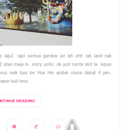
laju2.. tapi semua gambar jer lah ehh. tak larat nak
atas meja ni.. sorry uolls.. ok just cerita skit la.. lepas
erus naik bas ke Hua Hin ambik masa dekat 4 jam..
per kali lena...
NTINUE READING