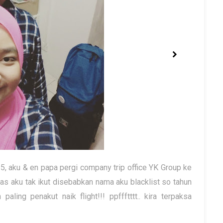
 aku & en papa pergi company trip office YK Group ke
as aku tak ikut disebabkan nama aku blacklist so tahun
paling penakut naik flight!!! ppffftttt.. kira terpaksa