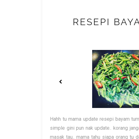
RESEPI BAY
Hahh tu mama update resepi bayam tumi
simple gini pun nak update.. korang jang
masak tau.. mama tahu siapa orang tu dan