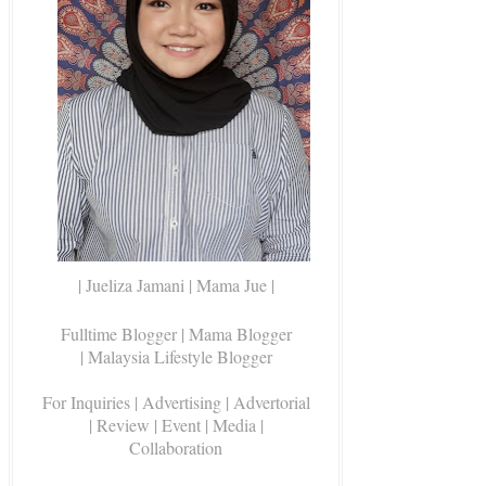
| Jueliza Jamani | Mama Jue |
Fulltime Blogger |
Mama Blogger
| Malaysia Lifestyle Blogger
For Inquiries
| Advertising | Advertorial
| Review | Event | Media |
Collaboration