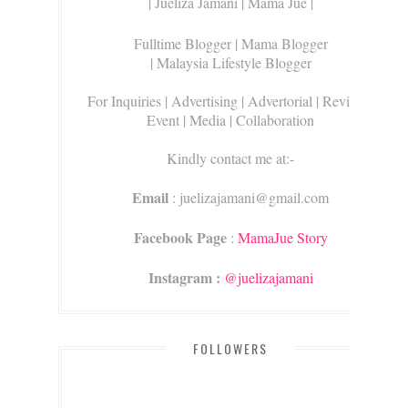
| Jueliza Jamani | Mama Jue |
Fulltime Blogger |
Mama Blogger
| Malaysia Lifestyle Blogger
For Inquiries
| Advertising | Advertorial | Review |
Event | Media | Collaboration
Kindly contact me at:-
Email
: juelizajamani@gmail.com
Facebook Page
:
MamaJue Story
Instagram :
@juelizajamani
FOLLOWERS