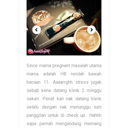
Since mama pregnant masalah utama
mama adalah HB rendah bawah
bacaan 11.. Aaaarrghh stress jugak
sebab kena datang klinik 2 minggu
sekali.. Penat kan nak datang klinik
selalu dengan nak menunggu turn
panggilan untuk di check up.. Hahhh
sapa pernah mengandung memang