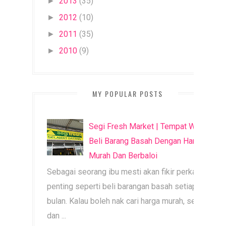
2013
(35)
►
2012
(10)
►
2011
(35)
►
2010
(9)
►
MY POPULAR POSTS
Segi Fresh Market | Tempat Wajib
Beli Barang Basah Dengan Harga
Murah Dan Berbaloi
Sebagai seorang ibu mesti akan fikir perkara
penting seperti beli barangan basah setiap
bulan. Kalau boleh nak cari harga murah, segar
dan ...