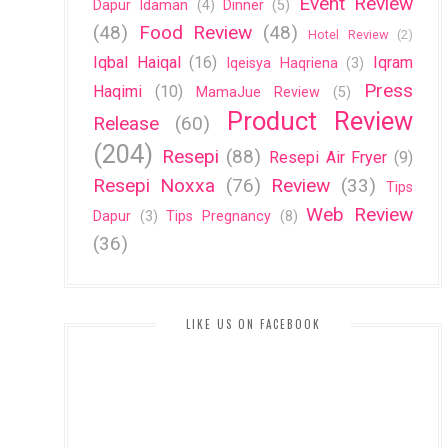
Event Review
Dapur Idaman
(4)
Dinner
(5)
(48)
Food Review
(48)
Hotel Review
(2)
Iqbal Haiqal
(16)
Iqram
Iqeisya Haqriena
(3)
Press
Haqimi
(10)
MamaJue Review
(5)
Product Review
Release
(60)
(204)
Resepi
(88)
Resepi Air Fryer
(9)
Resepi Noxxa
(76)
Review
(33)
Tips
Web Review
Dapur
(3)
Tips Pregnancy
(8)
(36)
LIKE US ON FACEBOOK