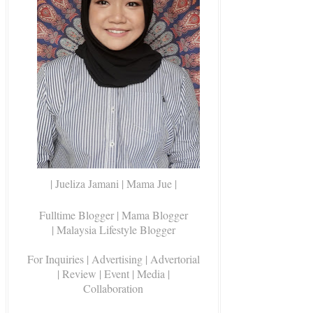
| Jueliza Jamani | Mama Jue |
Fulltime Blogger |
Mama Blogger
| Malaysia Lifestyle Blogger
For Inquiries
| Advertising | Advertorial
| Review | Event | Media |
Collaboration