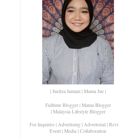
| Jueliza Jamani | Mama Jue |
Fulltime Blogger |
Mama Blogger
| Malaysia Lifestyle Blogger
For Inquiries
| Advertising | Advertorial | Review |
Event | Media | Collaboration