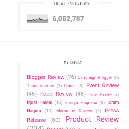
TOTAL PAGEVIEWS
6,052,787
MY LABELS
Blogger Review
(76)
Campaign Blogger
(8)
Event Review
Dapur Idaman
(4)
Dinner
(5)
(48)
Food Review
(48)
Hotel Review
(2)
Iqbal Haiqal
(16)
Iqram
Iqeisya Haqriena
(3)
Press
Haqimi
(10)
MamaJue Review
(5)
Product Review
Release
(60)
(204)