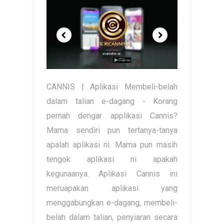
CANNIS | Aplikasi Membeli-belah
dalam talian e-dagang - Korang
pernah dengar applikasi Cannis?
Mama sendiri pun tertanya-tanya
apalah aplikasi ni. Mama pun masih
tengok aplikasi ni apakah
kegunaanya. Aplikasi Cannis ini
meruapakan aplikasi yang
menggabungkan e-dagang, membeli-
belah dalam talian, penyiaran secara