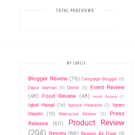
TOTAL PAGEVIEWS
MY LABELS
Blogger Review
(76)
Campaign Blogger
(8)
Event Review
Dapur Idaman
(4)
Dinner
(5)
(48)
Food Review
(48)
Hotel Review
(2)
Iqbal Haiqal
(16)
Iqram
Iqeisya Haqriena
(3)
Press
Haqimi
(10)
MamaJue Review
(5)
Product Review
Release
(60)
(204)
Resepi
(88)
Resepi Air Fryer
(9)