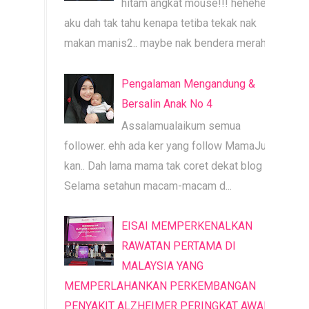
hitam angkat mouse!!! heheheh
aku dah tak tahu kenapa tetiba tekak nak
makan manis2.. maybe nak bendera merah b...
Pengalaman Mengandung &
Bersalin Anak No 4
Assalamualaikum semua
follower. ehh ada ker yang follow MamaJue ni
kan.. Dah lama mama tak coret dekat blog ni.
Selama setahun macam-macam d...
EISAI MEMPERKENALKAN
RAWATAN PERTAMA DI
MALAYSIA YANG
MEMPERLAHANKAN PERKEMBANGAN
PENYAKIT ALZHEIMER PERINGKAT AWAL