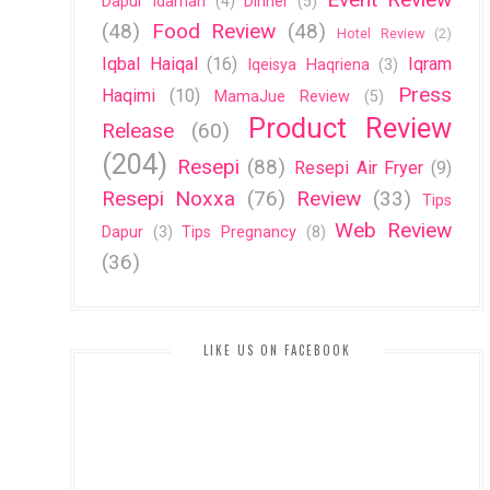
Dapur Idaman
(4)
Dinner
(5)
(48)
Food Review
(48)
Hotel Review
(2)
Iqbal Haiqal
(16)
Iqram
Iqeisya Haqriena
(3)
Press
Haqimi
(10)
MamaJue Review
(5)
Product Review
Release
(60)
(204)
Resepi
(88)
Resepi Air Fryer
(9)
Resepi Noxxa
(76)
Review
(33)
Tips
Web Review
Dapur
(3)
Tips Pregnancy
(8)
(36)
LIKE US ON FACEBOOK