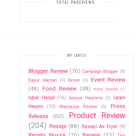
TOTAL PAGEVIEWS
MY LABELS
Blogger Review
(76)
Campaign Blogger
(8)
Event Review
Dapur Idaman
(4)
Dinner
(5)
(48)
Food Review
(48)
Hotel Review
(2)
Iqbal Haiqal
(16)
Iqram
Iqeisya Haqriena
(3)
Press
Haqimi
(10)
MamaJue Review
(5)
Product Review
Release
(60)
(204)
Resepi
(88)
Resepi Air Fryer
(9)
Resepi Noxxa
(76)
Review
(33)
Tips