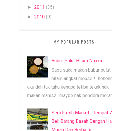
2011
(35)
►
2010
(9)
►
MY POPULAR POSTS
Bubur Pulut Hitam Noxxa
Sapa suka makan bubur pulut
hitam angkat mouse!!! heheheh
aku dah tak tahu kenapa tetiba tekak nak
makan manis2.. maybe nak bendera merah b...
Segi Fresh Market | Tempat Wajib
Beli Barang Basah Dengan Harga
Murah Dan Berbaloi