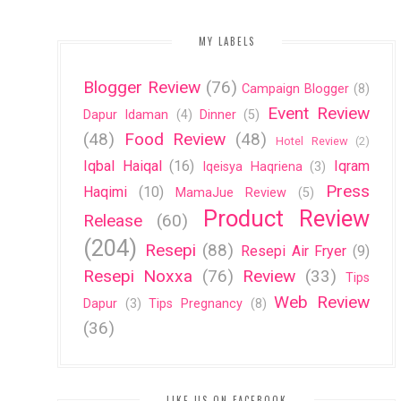
MY LABELS
Blogger Review
(76)
Campaign Blogger
(8)
Event Review
Dapur Idaman
(4)
Dinner
(5)
(48)
Food Review
(48)
Hotel Review
(2)
Iqbal Haiqal
(16)
Iqram
Iqeisya Haqriena
(3)
Press
Haqimi
(10)
MamaJue Review
(5)
Product Review
Release
(60)
(204)
Resepi
(88)
Resepi Air Fryer
(9)
Resepi Noxxa
(76)
Review
(33)
Tips
Web Review
Dapur
(3)
Tips Pregnancy
(8)
(36)
LIKE US ON FACEBOOK