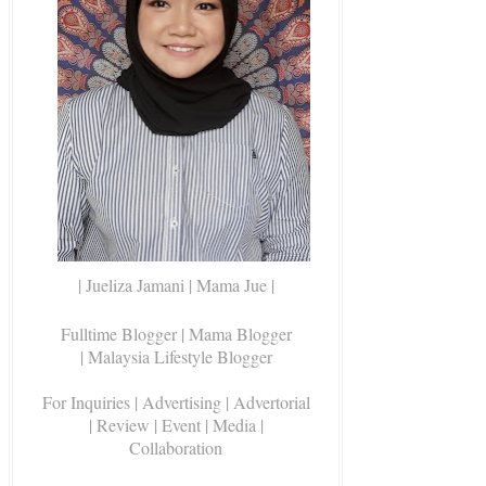
| Jueliza Jamani | Mama Jue |
Fulltime Blogger |
Mama Blogger
| Malaysia Lifestyle Blogger
For Inquiries
| Advertising | Advertorial
| Review | Event | Media |
Collaboration