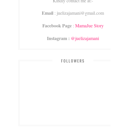
Kindly contact me at:-
Email
: juelizajamani@gmail.com
Facebook Page
:
MamaJue Story
Instagram :
@juelizajamani
FOLLOWERS