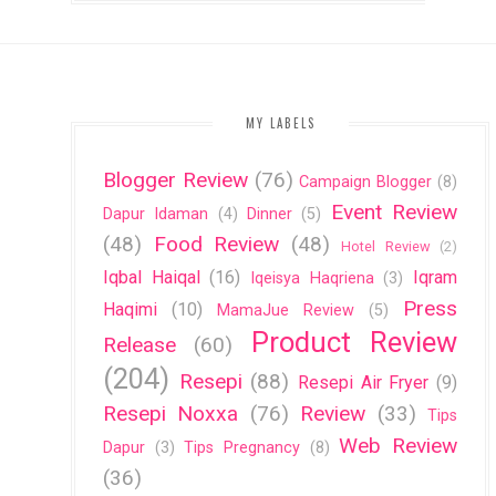
MY LABELS
Blogger Review
(76)
Campaign Blogger
(8)
Event Review
Dapur Idaman
(4)
Dinner
(5)
(48)
Food Review
(48)
Hotel Review
(2)
Iqbal Haiqal
(16)
Iqram
Iqeisya Haqriena
(3)
Press
Haqimi
(10)
MamaJue Review
(5)
Product Review
Release
(60)
(204)
Resepi
(88)
Resepi Air Fryer
(9)
Resepi Noxxa
(76)
Review
(33)
Tips
Web Review
Dapur
(3)
Tips Pregnancy
(8)
(36)