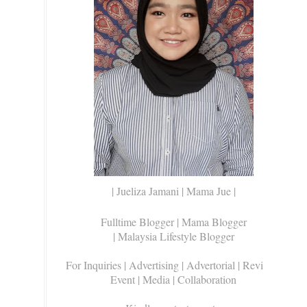
| Jueliza Jamani | Mama Jue |
Fulltime Blogger |
Mama Blogger
| Malaysia Lifestyle Blogger
For Inquiries
| Advertising | Advertorial | Review |
Event | Media | Collaboration