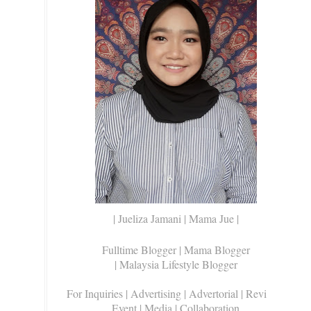
| Jueliza Jamani | Mama Jue |
Fulltime Blogger |
Mama Blogger
| Malaysia Lifestyle Blogger
For Inquiries
| Advertising | Advertorial | Review |
Event | Media | Collaboration