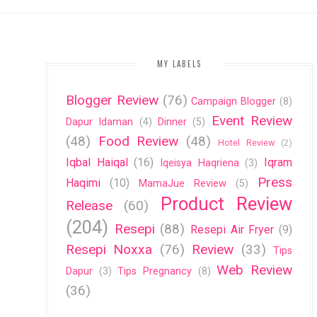
MY LABELS
Blogger Review
(76)
Campaign Blogger
(8)
Event Review
Dapur Idaman
(4)
Dinner
(5)
(48)
Food Review
(48)
Hotel Review
(2)
Iqbal Haiqal
(16)
Iqram
Iqeisya Haqriena
(3)
Press
Haqimi
(10)
MamaJue Review
(5)
Product Review
Release
(60)
(204)
Resepi
(88)
Resepi Air Fryer
(9)
Resepi Noxxa
(76)
Review
(33)
Tips
Web Review
Dapur
(3)
Tips Pregnancy
(8)
(36)