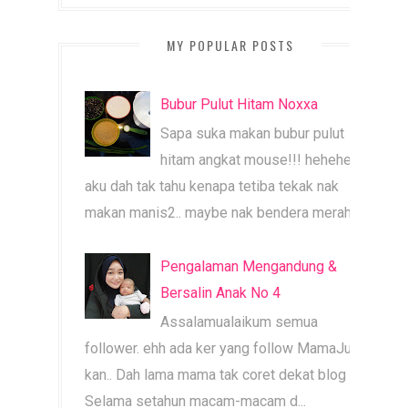
MY POPULAR POSTS
Bubur Pulut Hitam Noxxa
Sapa suka makan bubur pulut
hitam angkat mouse!!! heheheh
aku dah tak tahu kenapa tetiba tekak nak
makan manis2.. maybe nak bendera merah b...
Pengalaman Mengandung &
Bersalin Anak No 4
Assalamualaikum semua
follower. ehh ada ker yang follow MamaJue ni
kan.. Dah lama mama tak coret dekat blog ni.
Selama setahun macam-macam d...