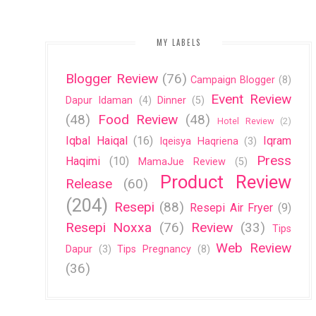
MY LABELS
Blogger Review
(76)
Campaign Blogger
(8)
Event Review
Dapur Idaman
(4)
Dinner
(5)
(48)
Food Review
(48)
Hotel Review
(2)
Iqbal Haiqal
(16)
Iqram
Iqeisya Haqriena
(3)
Press
Haqimi
(10)
MamaJue Review
(5)
Product Review
Release
(60)
(204)
Resepi
(88)
Resepi Air Fryer
(9)
Resepi Noxxa
(76)
Review
(33)
Tips
Web Review
Dapur
(3)
Tips Pregnancy
(8)
(36)