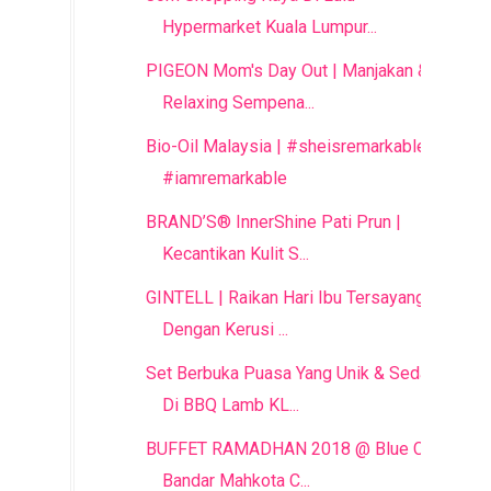
Hypermarket Kuala Lumpur...
PIGEON Mom's Day Out | Manjakan &
Relaxing Sempena...
Bio-Oil Malaysia | #sheisremarkable
#iamremarkable
BRAND’S® InnerShine Pati Prun |
Kecantikan Kulit S...
GINTELL | Raikan Hari Ibu Tersayang
Dengan Kerusi ...
Set Berbuka Puasa Yang Unik & Sedap
Di BBQ Lamb KL...
BUFFET RAMADHAN 2018 @ Blue Cafe,
Bandar Mahkota C...