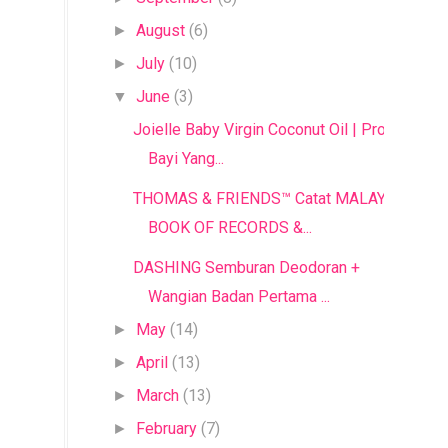
August
(6)
►
July
(10)
►
June
(3)
▼
Joielle Baby Virgin Coconut Oil | Produk
Bayi Yang...
THOMAS & FRIENDS™ Catat MALAYSIA
BOOK OF RECORDS &...
DASHING Semburan Deodoran +
Wangian Badan Pertama ...
May
(14)
►
April
(13)
►
March
(13)
►
February
(7)
►