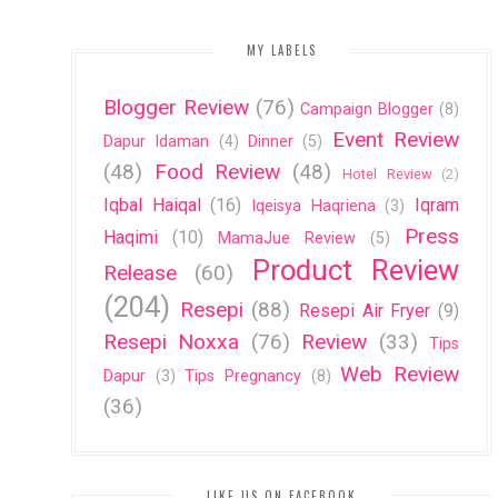
MY LABELS
Blogger Review
(76)
Campaign Blogger
(8)
Event Review
Dapur Idaman
(4)
Dinner
(5)
(48)
Food Review
(48)
Hotel Review
(2)
Iqbal Haiqal
(16)
Iqram
Iqeisya Haqriena
(3)
Press
Haqimi
(10)
MamaJue Review
(5)
Product Review
Release
(60)
(204)
Resepi
(88)
Resepi Air Fryer
(9)
Resepi Noxxa
(76)
Review
(33)
Tips
Web Review
Dapur
(3)
Tips Pregnancy
(8)
(36)
LIKE US ON FACEBOOK