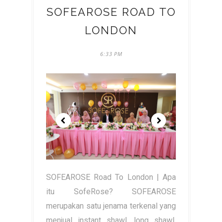
SOFEAROSE ROAD TO
LONDON
6:33 PM
SOFEAROSE Road To London | Apa
itu SofeRose? SOFEAROSE
merupakan satu jenama terkenal yang
menjual instant shawl, long shawl,