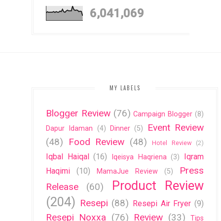
6,041,069
MY LABELS
Blogger Review
(76)
Campaign Blogger
(8)
Event Review
Dapur Idaman
(4)
Dinner
(5)
(48)
Food Review
(48)
Hotel Review
(2)
Iqbal Haiqal
(16)
Iqram
Iqeisya Haqriena
(3)
Press
Haqimi
(10)
MamaJue Review
(5)
Product Review
Release
(60)
(204)
Resepi
(88)
Resepi Air Fryer
(9)
Resepi Noxxa
(76)
Review
(33)
Tips