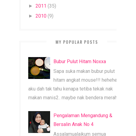
2011
(35)
►
2010
(9)
►
MY POPULAR POSTS
Bubur Pulut Hitam Noxxa
Sapa suka makan bubur pulut
hitam angkat mouse!!! heheheh
aku dah tak tahu kenapa tetiba tekak nak
makan manis2.. maybe nak bendera merah b...
Pengalaman Mengandung &
Bersalin Anak No 4
Assalamualaikum semua