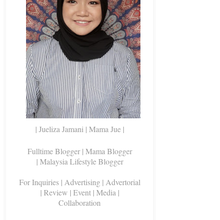
| Jueliza Jamani | Mama Jue |
Fulltime Blogger |
Mama Blogger
| Malaysia Lifestyle Blogger
For Inquiries
| Advertising | Advertorial
| Review | Event | Media |
Collaboration