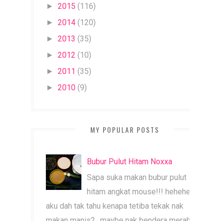
2015
(116)
►
2014
(120)
►
2013
(35)
►
2012
(10)
►
2011
(35)
►
2010
(9)
►
MY POPULAR POSTS
Bubur Pulut Hitam Noxxa
Sapa suka makan bubur pulut
hitam angkat mouse!!! heheheh
aku dah tak tahu kenapa tetiba tekak nak
makan manis2.. maybe nak bendera merah b...