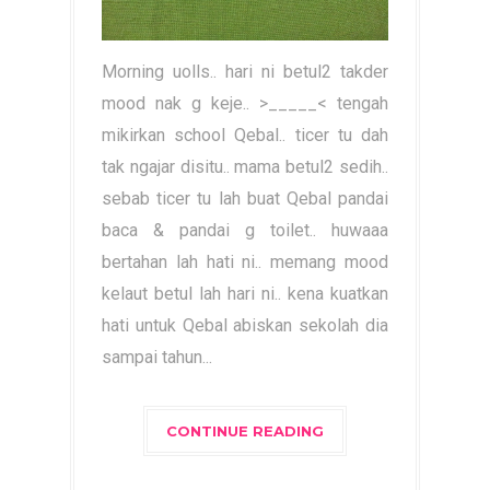
Morning uolls.. hari ni betul2 takder
mood nak g keje.. >_____< tengah
mikirkan school Qebal.. ticer tu dah
tak ngajar disitu.. mama betul2 sedih..
sebab ticer tu lah buat Qebal pandai
baca & pandai g toilet.. huwaaa
bertahan lah hati ni.. memang mood
kelaut betul lah hari ni.. kena kuatkan
hati untuk Qebal abiskan sekolah dia
sampai tahun...
CONTINUE READING