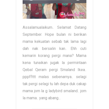
Assalamualaikum.. Selamat Datang
September. Hope bulan ni berikan
mama kekuatan sebab tak lama lagi
dah nak bersalin kan.. Ehh cuti
kemarin korang pergi mana? Mama
kena tunaikan jugak la permintaan
Qebal Qeram pergi Smaland Ikea..
pppffttt malas sebenarnya.. selagi
tak pergi selagi tu lah depa duk cakap
mama jom la g ladybird smaland.. jom
la mama.. yang abang...