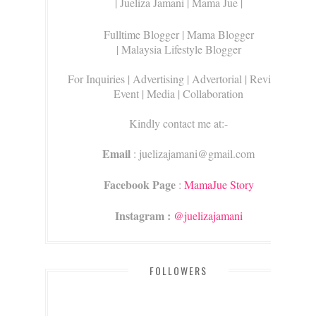
| Jueliza Jamani | Mama Jue |
Fulltime Blogger |
Mama Blogger
| Malaysia Lifestyle Blogger
For Inquiries
| Advertising | Advertorial | Review |
Event | Media | Collaboration
Kindly contact me at:-
Email
: juelizajamani@gmail.com
Facebook Page
:
MamaJue Story
Instagram :
@juelizajamani
FOLLOWERS