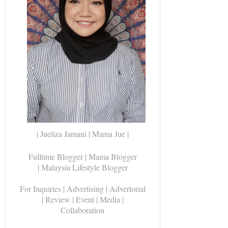
| Jueliza Jamani | Mama Jue |
Fulltime Blogger |
Mama Blogger
| Malaysia Lifestyle Blogger
For Inquiries
| Advertising | Advertorial
| Review | Event | Media |
Collaboration