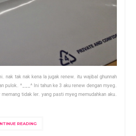
. nak tak nak kena la jugak renew.. itu wajibal ghunnah
alan pulok.. ^___^ Ini tahun ke 3 aku renew dengan myeg..
r memang tidak ler.. yang pasti myeg memudahkan aku..
NTINUE READING