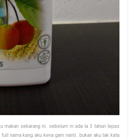
ku makan sekarang ni.. sebelum ni ada la 3 tahun lepas
tak full nama kang aku kena gam nanti.. bukan aku tak kata