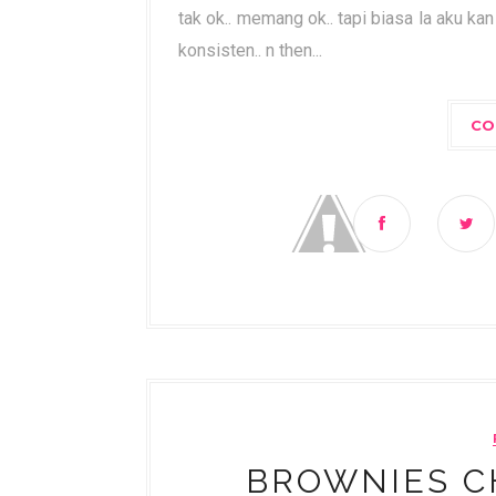
tak ok.. memang ok.. tapi biasa la aku ka
konsisten.. n then...
CO
BROWNIES C