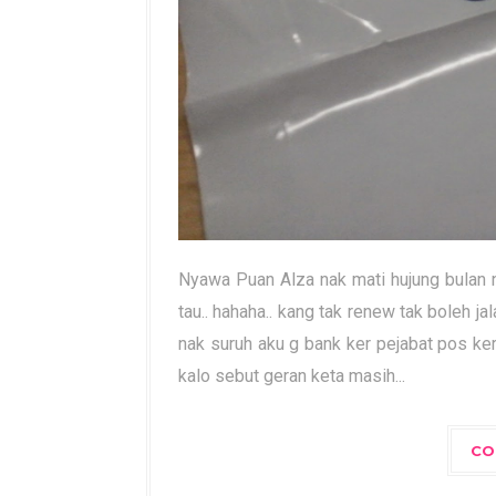
Nyawa Puan Alza nak mati hujung bulan ni.
tau.. hahaha.. kang tak renew tak boleh j
nak suruh aku g bank ker pejabat pos ke
kalo sebut geran keta masih...
CO