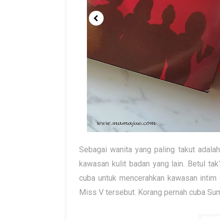
Sebagai wanita yang paling takut adalah
kawasan kulit badan yang lain. Betul t
cuba untuk mencerahkan kawasan intim
Miss V tersebut. Korang pernah cuba Sum