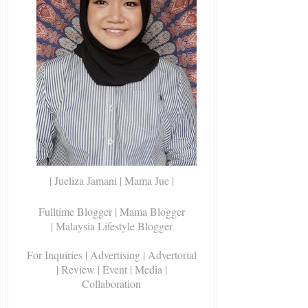
| Jueliza Jamani | Mama Jue |
Fulltime Blogger |
Mama Blogger
| Malaysia Lifestyle Blogger
For Inquiries
| Advertising | Advertorial
| Review | Event | Media |
Collaboration