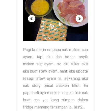
Pagi kemarin en papa nak makan sup
ayam.. tapi aku dah bosan asyik
makan sup ayam.. so aku tukar skit
aku buat stew ayam.. nanti aku update
resepi stew ayam ni.. sekarang aku
nak story pasal chicken fillet.. En
papa beli ayam sekor.. so aku fikir nak
buat apa ya.. kang simpan dalam
fridge memang tersimpan la.. last2...