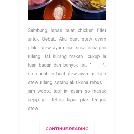
Sambung lepas buat chicken fillet
untuk Qebal.. Aku buat stew ayam
plak.. stew ayam aku suka bahagian
tulang.. isi kurang makan.. cukup la
tuan badan dah banyak isi.. ^____^..
so mudah jer buat stew ayam ni.. kalo
stew tulang setahu aku kena rebus 1
jam wooo.. tapi ini ayam so masak
kejap jer.. tetiba lapar plak tengok
stew...
CONTINUE READING