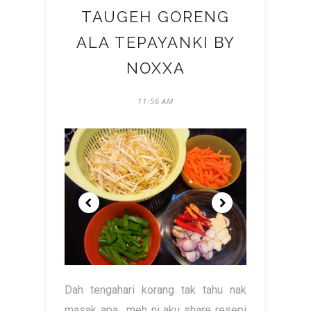
TAUGEH GORENG
ALA TEPAYANKI BY
NOXXA
11:56 AM
Dah tengahari korang tak tahu nak
masak apa.. meh ni aku share resepi