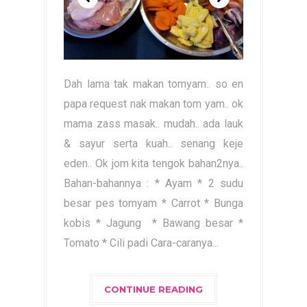
Dah lama tak makan tomyam.. so en
papa request nak makan tom yam.. ok
mama zass masak.. mudah.. ada lauk
& sayur serta kuah.. senang keje
eden.. Ok jom kita tengok bahan2nya..
Bahan-bahannya : * Ayam * 2 sudu
besar pes tomyam * Carrot * Bunga
kobis * Jagung * Bawang besar *
Tomato * Cili padi Cara-caranya...
CONTINUE READING