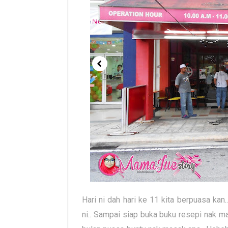
Hari ni dah hari ke 11 kita berpuasa k
ni.. Sampai siap buka buku resepi nak ma