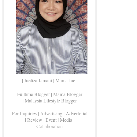
| Jueliza Jamani | Mama Jue |
Fulltime Blogger |
Mama Blogger
| Malaysia Lifestyle Blogger
For Inquiries
| Advertising | Advertorial
| Review | Event | Media |
Collaboration