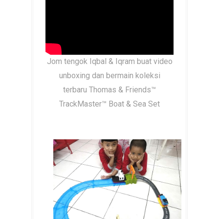
Jom tengok Iqbal & Iqram buat video
unboxing dan bermain koleksi
terbaru
Thomas & Friends™
TrackMaster™ Boat & Sea Set