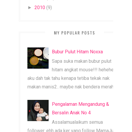
2010
(9)
►
MY POPULAR POSTS
Bubur Pulut Hitam Noxxa
Sapa suka makan bubur pulut
hitam angkat mouse!!! heheheh
aku dah tak tahu kenapa tetiba tekak nak
makan manis2.. maybe nak bendera merah b...
Pengalaman Mengandung &
Bersalin Anak No 4
Assalamualaikum semua
follower. ehh ada ker yang follow MamaJue ni