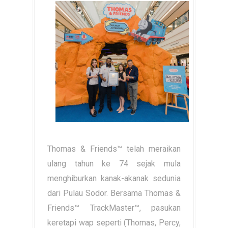
Thomas & Friends™ telah meraikan
ulang tahun ke 74 sejak mula
menghiburkan kanak-akanak sedunia
dari Pulau Sodor. Bersama Thomas &
Friends™ TrackMaster™, pasukan
keretapi wap seperti (Thomas, Percy,