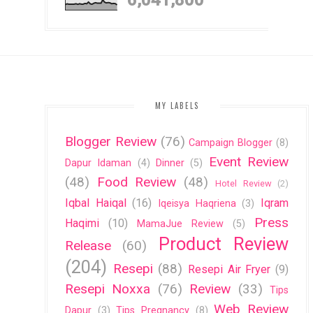
MY LABELS
Blogger Review
(76)
Campaign Blogger
(8)
Event Review
Dapur Idaman
(4)
Dinner
(5)
(48)
Food Review
(48)
Hotel Review
(2)
Iqbal Haiqal
(16)
Iqram
Iqeisya Haqriena
(3)
Press
Haqimi
(10)
MamaJue Review
(5)
Product Review
Release
(60)
(204)
Resepi
(88)
Resepi Air Fryer
(9)
Resepi Noxxa
(76)
Review
(33)
Tips
Web Review
Dapur
(3)
Tips Pregnancy
(8)