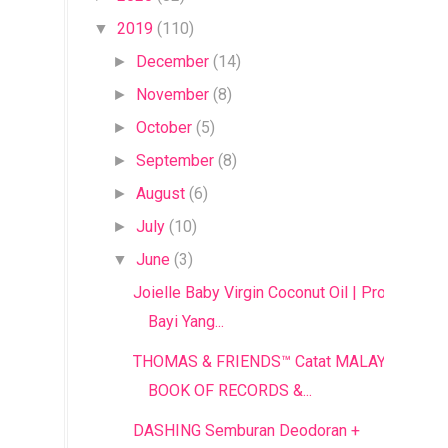
2019
(110)
▼
December
(14)
►
November
(8)
►
October
(5)
►
September
(8)
►
August
(6)
►
July
(10)
►
June
(3)
▼
Joielle Baby Virgin Coconut Oil | Produk
Bayi Yang...
THOMAS & FRIENDS™ Catat MALAYSIA
BOOK OF RECORDS &...
DASHING Semburan Deodoran +