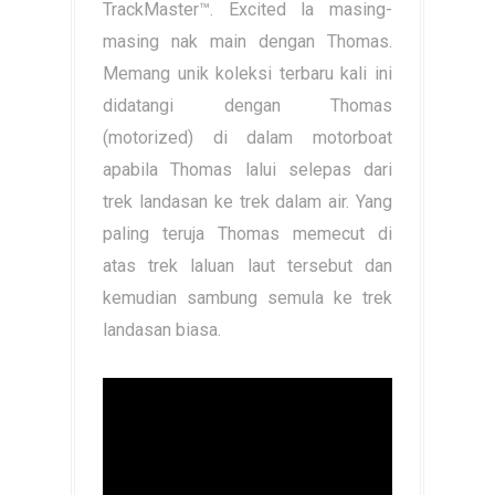
TrackMaster™. Excited la masing-
masing nak main dengan Thomas.
Memang unik koleksi terbaru kali ini
didatangi dengan Thomas
(motorized) di dalam motorboat
apabila Thomas lalui selepas dari
trek landasan ke trek dalam air. Yang
paling teruja Thomas memecut di
atas trek laluan laut tersebut dan
kemudian sambung semula ke trek
landasan biasa.