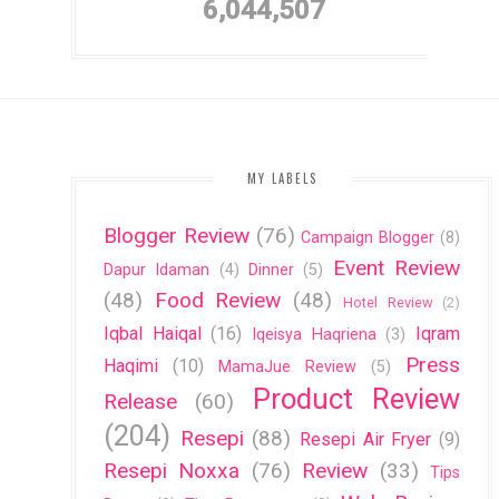
6,044,507
MY LABELS
Blogger Review
(76)
Campaign Blogger
(8)
Event Review
Dapur Idaman
(4)
Dinner
(5)
(48)
Food Review
(48)
Hotel Review
(2)
Iqbal Haiqal
(16)
Iqram
Iqeisya Haqriena
(3)
Press
Haqimi
(10)
MamaJue Review
(5)
Product Review
Release
(60)
(204)
Resepi
(88)
Resepi Air Fryer
(9)
Resepi Noxxa
(76)
Review
(33)
Tips