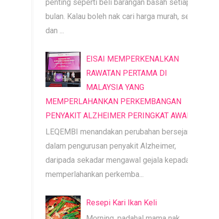
penting seperti beli barangan basah setiap
bulan. Kalau boleh nak cari harga murah, segar
dan ...
EISAI MEMPERKENALKAN
RAWATAN PERTAMA DI
MALAYSIA YANG
MEMPERLAHANKAN PERKEMBANGAN
PENYAKIT ALZHEIMER PERINGKAT AWAL
LEQEMBI menandakan perubahan bersejarah
dalam pengurusan penyakit Alzheimer,
daripada sekadar mengawal gejala kepada
memperlahankan perkemba...
Resepi Kari Ikan Keli
Morning, padahal mama nak