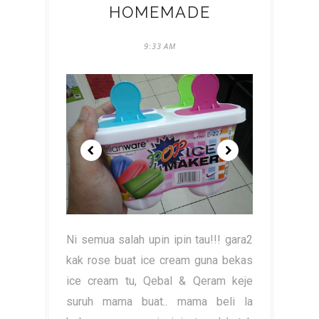
HOMEMADE
9:33 AM
Ni semua salah upin ipin tau!!! gara2
kak rose buat ice cream guna bekas
ice cream tu, Qebal & Qeram keje
suruh mama buat.. mama beli la