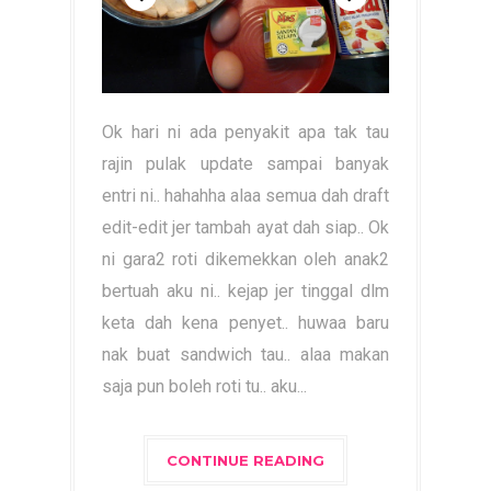
Ok hari ni ada penyakit apa tak tau
rajin pulak update sampai banyak
entri ni.. hahahha alaa semua dah draft
edit-edit jer tambah ayat dah siap.. Ok
ni gara2 roti dikemekkan oleh anak2
bertuah aku ni.. kejap jer tinggal dlm
keta dah kena penyet.. huwaa baru
nak buat sandwich tau.. alaa makan
saja pun boleh roti tu.. aku...
CONTINUE READING