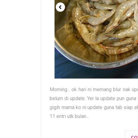
Morning... ok hari ni memang blur nak up
belum di update. Yer la update pun guna t
gigih mama ko ni update guna tab siap at
11 entri utk bulan...
CO