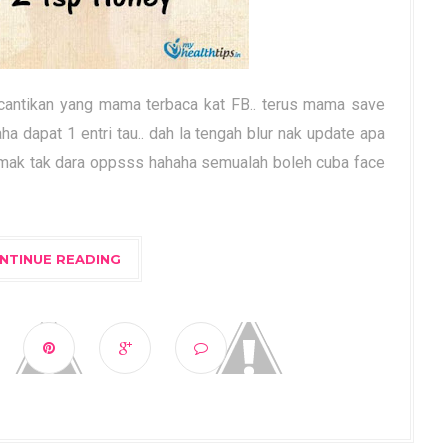
cantikan yang mama terbaca kat FB.. terus mama save
a dapat 1 entri tau.. dah la tengah blur nak update apa
, mak tak dara oppsss hahaha semualah boleh cuba face
NTINUE READING