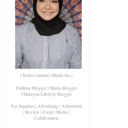
| Jueliza Jamani | Mama Jue |
Fulltime Blogger |
Mama Blogger
| Malaysia Lifestyle Blogger
For Inquiries
| Advertising | Advertorial
| Review | Event | Media |
Collaboration