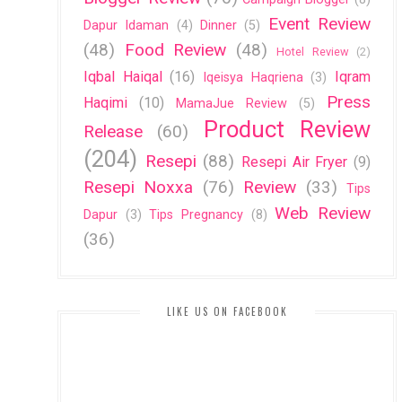
Event Review
Dapur Idaman
(4)
Dinner
(5)
(48)
Food Review
(48)
Hotel Review
(2)
Iqbal Haiqal
(16)
Iqram
Iqeisya Haqriena
(3)
Press
Haqimi
(10)
MamaJue Review
(5)
Product Review
Release
(60)
(204)
Resepi
(88)
Resepi Air Fryer
(9)
Resepi Noxxa
(76)
Review
(33)
Tips
Web Review
Dapur
(3)
Tips Pregnancy
(8)
(36)
LIKE US ON FACEBOOK