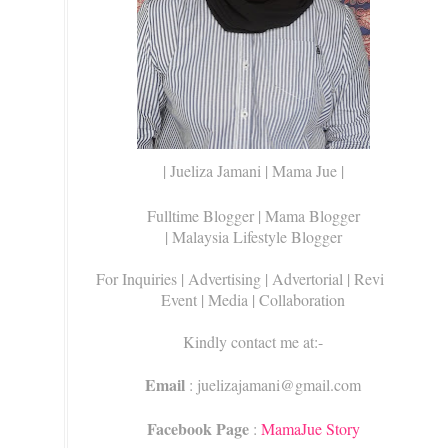
| Jueliza Jamani | Mama Jue |
Fulltime Blogger |
Mama Blogger
| Malaysia Lifestyle Blogger
For Inquiries
| Advertising | Advertorial | Review |
Event | Media | Collaboration
Kindly contact me at:-
Email
: juelizajamani@gmail.com
Facebook Page
:
MamaJue Story