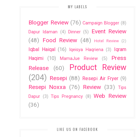
MY LABELS
Blogger Review
(76)
Campaign Blogger
(8)
Event Review
Dapur Idaman
(4)
Dinner
(5)
(48)
Food Review
(48)
Hotel Review
(2)
Iqbal Haiqal
(16)
Iqram
Iqeisya Haqriena
(3)
Press
Haqimi
(10)
MamaJue Review
(5)
Product Review
Release
(60)
(204)
Resepi
(88)
Resepi Air Fryer
(9)
Resepi Noxxa
(76)
Review
(33)
Tips
Web Review
Dapur
(3)
Tips Pregnancy
(8)
(36)
LIKE US ON FACEBOOK