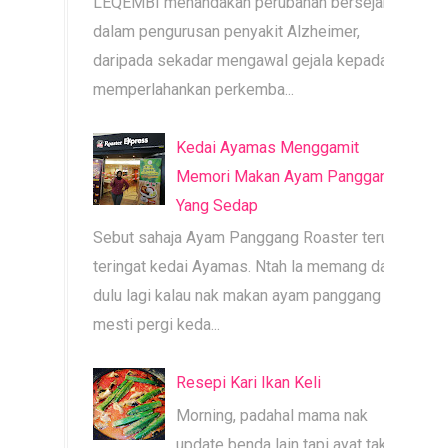
LEQEMBI menandakan perubahan bersejarah
dalam pengurusan penyakit Alzheimer,
daripada sekadar mengawal gejala kepada
memperlahankan perkemba...
Kedai Ayamas Menggamit
Memori Makan Ayam Panggang
Yang Sedap
Sebut sahaja Ayam Panggang Roaster terus
teringat kedai Ayamas. Ntah la memang dari
dulu lagi kalau nak makan ayam panggang
mesti pergi keda...
Resepi Kari Ikan Keli
Morning, padahal mama nak
update benda lain tapi ayat tak