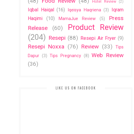
(48)
Food Review
(48)
Hotel Review
(2)
Iqbal Haiqal
(16)
Iqram
Iqeisya Haqriena
(3)
Press
Haqimi
(10)
MamaJue Review
(5)
Product Review
Release
(60)
(204)
Resepi
(88)
Resepi Air Fryer
(9)
Resepi Noxxa
(76)
Review
(33)
Tips
Web Review
Dapur
(3)
Tips Pregnancy
(8)
(36)
LIKE US ON FACEBOOK