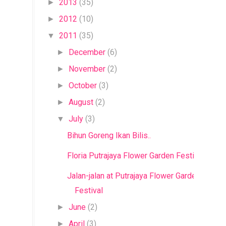
2013
(35)
►
2012
(10)
►
2011
(35)
▼
December
(6)
►
November
(2)
►
October
(3)
►
August
(2)
►
July
(3)
▼
Bihun Goreng Ikan Bilis..
Floria Putrajaya Flower Garden Festival
Jalan-jalan at Putrajaya Flower Garden
Festival
June
(2)
►
April
(3)
►