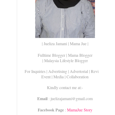
| Jueliza Jamani | Mama Jue |
Fulltime Blogger |
Mama Blogger
| Malaysia Lifestyle Blogger
For Inquiries
| Advertising | Advertorial | Review |
Event | Media | Collaboration
Kindly contact me at:-
Email
: juelizajamani@gmail.com
Facebook Page
:
MamaJue Story