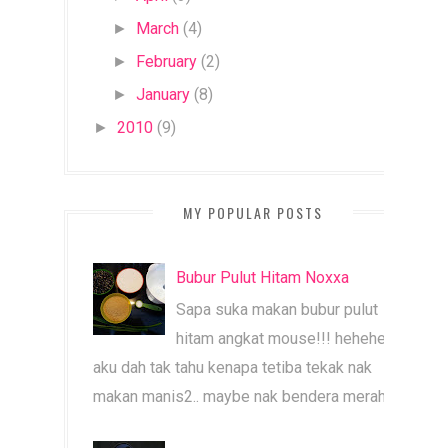
March
(4)
►
February
(2)
►
January
(8)
►
2010
(9)
►
MY POPULAR POSTS
Bubur Pulut Hitam Noxxa
Sapa suka makan bubur pulut
hitam angkat mouse!!! heheheh
aku dah tak tahu kenapa tetiba tekak nak
makan manis2.. maybe nak bendera merah b...