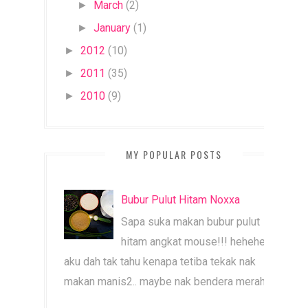
March
(2)
►
January
(1)
►
2012
(10)
►
2011
(35)
►
2010
(9)
►
MY POPULAR POSTS
Bubur Pulut Hitam Noxxa
Sapa suka makan bubur pulut
hitam angkat mouse!!! heheheh
aku dah tak tahu kenapa tetiba tekak nak
makan manis2.. maybe nak bendera merah b...