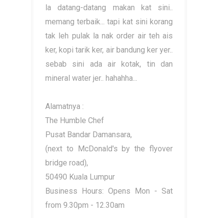
la datang-datang makan kat sini..
memang terbaik... tapi kat sini korang
tak leh pulak la nak order air teh ais
ker, kopi tarik ker, air bandung ker yer..
sebab sini ada air kotak, tin dan
mineral water jer.. hahahha...
Alamatnya :
The Humble Chef
Pusat Bandar Damansara,
(next to McDonald's by the flyover
bridge road),
50490 Kuala Lumpur
Business Hours: Opens Mon - Sat
from 9.30pm - 12.30am