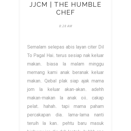
JJCM | THE HUMBLE
CHEF
8:28 AM
Semalam selepas abis layan citer Dil
To Pagal Hai.. terus sesiap nak keluar
makan.. biasa la malam minggu
memang kami anak beranak keluar
makan.. Qebal plak siap ajak mama
jom la keluar akan-akan.. adehh
makan-makan la anak oii.. cakap
pelat.. hahah.. tapi mama paham
percakapan dia.. lama-lama nanti
teruih la kan.. pehtu baru masuk