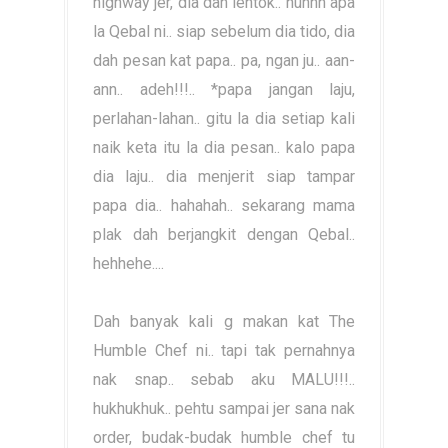
highway jer, dia dah lentok.. huhhh apa
la Qebal ni.. siap sebelum dia tido, dia
dah pesan kat papa.. pa, ngan ju.. aan-
ann.. adeh!!!.. *papa jangan laju,
perlahan-lahan.. gitu la dia setiap kali
naik keta itu la dia pesan.. kalo papa
dia laju.. dia menjerit siap tampar
papa dia.. hahahah.. sekarang mama
plak dah berjangkit dengan Qebal..
hehhehe....
Dah banyak kali g makan kat The
Humble Chef ni.. tapi tak pernahnya
nak snap.. sebab aku MALU!!!..
hukhukhuk.. pehtu sampai jer sana nak
order, budak-budak humble chef tu