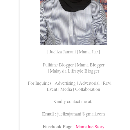
| Jueliza Jamani | Mama Jue |
Fulltime Blogger |
Mama Blogger
| Malaysia Lifestyle Blogger
For Inquiries
| Advertising | Advertorial | Review |
Event | Media | Collaboration
Kindly contact me at:-
Email
: juelizajamani@gmail.com
Facebook Page
:
MamaJue Story