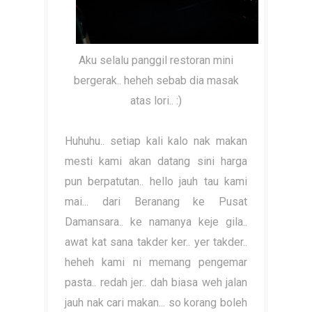
Aku selalu panggil restoran mini
bergerak.. heheh sebab dia masak
atas lori.. :)
Huhuhu.. setiap kali kalo nak makan
mesti kami akan datang sini harga
pun berpatutan.. hello jauh tau kami
mai... dari Beranang ke Pusat
Damansara.. ke namanya keje gila..
awat kat sana takder ker.. yer takder..
heheh kami ni memang pengemar
pasta.. redah jer.. dah biasa weh jalan
jauh nak cari makan... so korang boleh