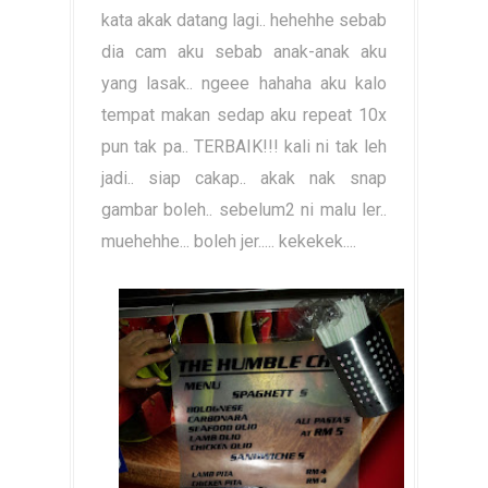
kata akak datang lagi.. hehehhe sebab
dia cam aku sebab anak-anak aku
yang lasak.. ngeee hahaha aku kalo
tempat makan sedap aku repeat 10x
pun tak pa.. TERBAIK!!! kali ni tak leh
jadi.. siap cakap.. akak nak snap
gambar boleh.. sebelum2 ni malu ler..
muehehhe... boleh jer..... kekekek....