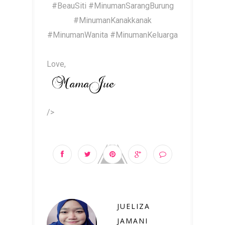
#BeauSiti #MinumanSarangBurung
#MinumanKanakkanak
#MinumanWanita #MinumanKeluarga
Love,
/>
JUELIZA
JAMANI