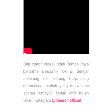
Dah tonton video Indah Rentas Raya
bersama BeauSiti? Ok pi dengar
sekarang dan korang berpeluang
memenangi hadiah yang ditawarkan
sangat lumayan. Untuk info boleh
layari Instagram
@beausitiofficial