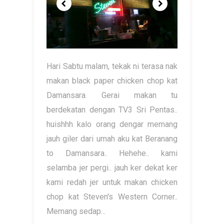
Hari Sabtu malam, tekak ni terasa nak
makan black paper chicken chop kat
Damansara. Gerai makan tu
berdekatan dengan TV3 Sri Pentas..
huishhh kalo orang dengar memang
jauh giler dari umah aku kat Beranang
to Damansara.. Hehehe.. kami
selamba jer pergi.. jauh ker dekat ker
kami redah jer untuk makan chicken
chop kat Steven's Western Corner..
Memang sedap...