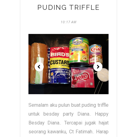
PUDING TRIFFLE
10:17 AM
Semalam aku pulun buat puding triffle
untuk besday party Diana.. Happy
Besday Diana.. Tercapai jugak hajat
seorang kawanku, Ct Fatimah.. Harap