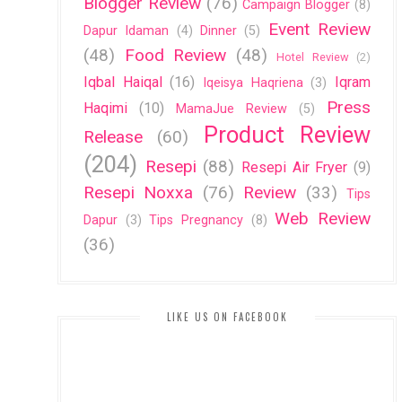
Blogger Review
(76)
Campaign Blogger
(8)
Event Review
Dapur Idaman
(4)
Dinner
(5)
(48)
Food Review
(48)
Hotel Review
(2)
Iqbal Haiqal
(16)
Iqram
Iqeisya Haqriena
(3)
Press
Haqimi
(10)
MamaJue Review
(5)
Product Review
Release
(60)
(204)
Resepi
(88)
Resepi Air Fryer
(9)
Resepi Noxxa
(76)
Review
(33)
Tips
Web Review
Dapur
(3)
Tips Pregnancy
(8)
(36)
LIKE US ON FACEBOOK