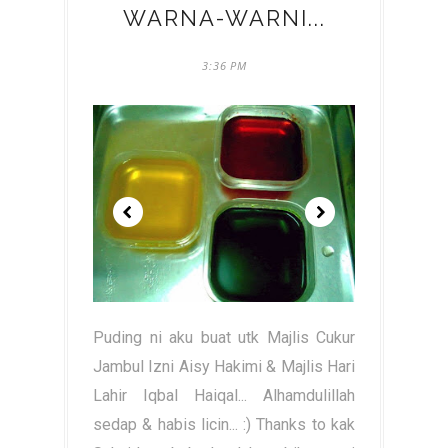
WARNA-WARNI...
3:36 PM
Puding ni aku buat utk Majlis Cukur
Jambul Izni Aisy Hakimi & Majlis Hari
Lahir Iqbal Haiqal... Alhamdulillah
sedap & habis licin... :) Thanks to kak