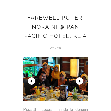
FAREWELL PUTERI
NORAINI @ PAN
PACIFIC HOTEL, KLIA
2:49 PM
Psssttt : Lepas ni rindu la dengan