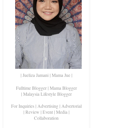
| Jueliza Jamani | Mama Jue |
Fulltime Blogger |
Mama Blogger
| Malaysia Lifestyle Blogger
For Inquiries
| Advertising | Advertorial
| Review | Event | Media |
Collaboration