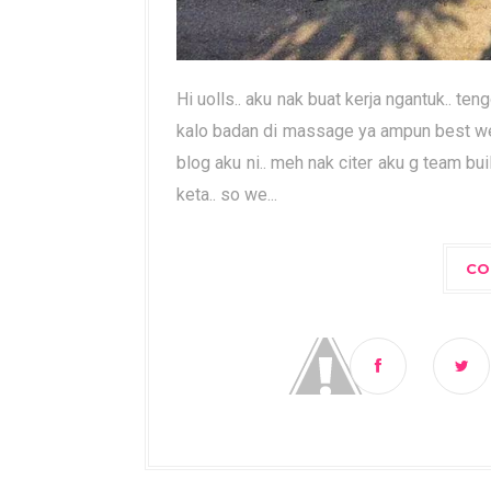
Hi uolls.. aku nak buat kerja ngantuk.. ten
kalo badan di massage ya ampun best weh.
blog aku ni.. meh nak citer aku g team bu
keta.. so we...
CO