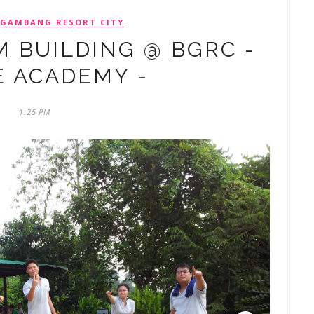
 GAMBANG RESORT CITY
 BUILDING @ BGRC -
E ACADEMY -
1:25 PM