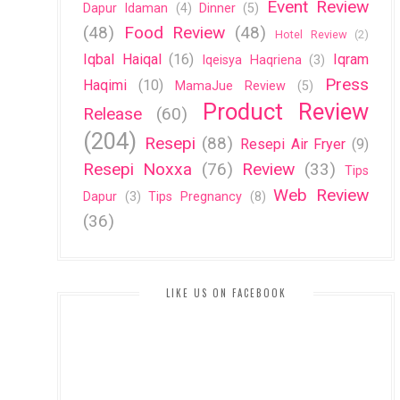
Event Review
Dapur Idaman
(4)
Dinner
(5)
(48)
Food Review
(48)
Hotel Review
(2)
Iqbal Haiqal
(16)
Iqram
Iqeisya Haqriena
(3)
Press
Haqimi
(10)
MamaJue Review
(5)
Product Review
Release
(60)
(204)
Resepi
(88)
Resepi Air Fryer
(9)
Resepi Noxxa
(76)
Review
(33)
Tips
Web Review
Dapur
(3)
Tips Pregnancy
(8)
(36)
LIKE US ON FACEBOOK