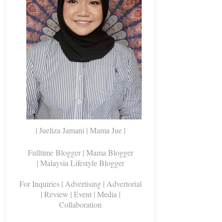
| Jueliza Jamani | Mama Jue |
Fulltime Blogger |
Mama Blogger
| Malaysia Lifestyle Blogger
For Inquiries
| Advertising | Advertorial
| Review | Event | Media |
Collaboration