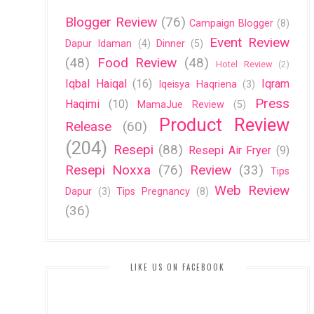
Blogger Review
(76)
Campaign Blogger
(8)
Event Review
Dapur Idaman
(4)
Dinner
(5)
(48)
Food Review
(48)
Hotel Review
(2)
Iqbal Haiqal
(16)
Iqram
Iqeisya Haqriena
(3)
Press
Haqimi
(10)
MamaJue Review
(5)
Product Review
Release
(60)
(204)
Resepi
(88)
Resepi Air Fryer
(9)
Resepi Noxxa
(76)
Review
(33)
Tips
Web Review
Dapur
(3)
Tips Pregnancy
(8)
(36)
LIKE US ON FACEBOOK