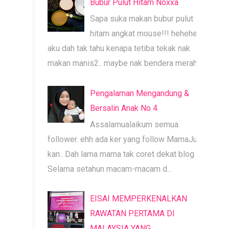
Bubur Pulut Hitam Noxxa
Sapa suka makan bubur pulut
hitam angkat mouse!!! heheheh
aku dah tak tahu kenapa tetiba tekak nak
makan manis2.. maybe nak bendera merah b...
Pengalaman Mengandung &
Bersalin Anak No 4
Assalamualaikum semua
follower. ehh ada ker yang follow MamaJue ni
kan.. Dah lama mama tak coret dekat blog ni.
Selama setahun macam-macam d...
EISAI MEMPERKENALKAN
RAWATAN PERTAMA DI
MALAYSIA YANG