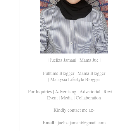
| Jueliza Jamani | Mama Jue |
Fulltime Blogger |
Mama Blogger
| Malaysia Lifestyle Blogger
For Inquiries
| Advertising | Advertorial | Review |
Event | Media | Collaboration
Kindly contact me at:-
Email
: juelizajamani@gmail.com