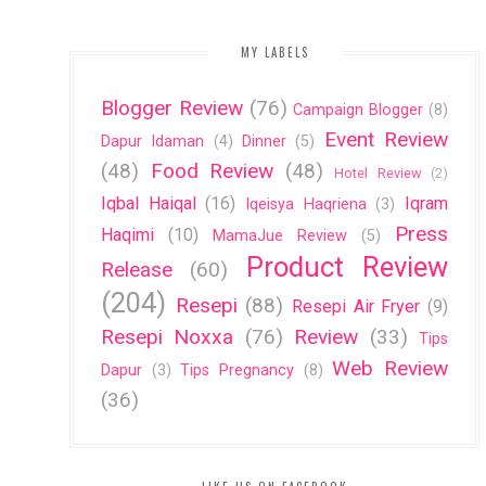
MY LABELS
Blogger Review
(76)
Campaign Blogger
(8)
Event Review
Dapur Idaman
(4)
Dinner
(5)
(48)
Food Review
(48)
Hotel Review
(2)
Iqbal Haiqal
(16)
Iqram
Iqeisya Haqriena
(3)
Press
Haqimi
(10)
MamaJue Review
(5)
Product Review
Release
(60)
(204)
Resepi
(88)
Resepi Air Fryer
(9)
Resepi Noxxa
(76)
Review
(33)
Tips
Web Review
Dapur
(3)
Tips Pregnancy
(8)
(36)