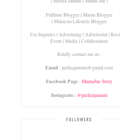
| Jueliza Jamani | Mama Jue |
Fulltime Blogger |
Mama Blogger
| Malaysia Lifestyle Blogger
For Inquiries
| Advertising | Advertorial | Review |
Event | Media | Collaboration
Kindly contact me at:-
Email
: juelizajamani@gmail.com
Facebook Page
:
MamaJue Story
Instagram :
@juelizajamani
FOLLOWERS