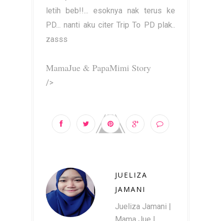
letih beb!!... esoknya nak terus ke
PD... nanti aku citer Trip To PD plak..
zasss
MamaJue & PapaMimi Story
/>
JUELIZA
JAMANI
Jueliza Jamani |
Mama Jue |