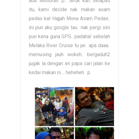
ada Monorail :p.. teruk kan...selapas
itu, kami decide nak makan asam
pedas kat Hajjah Mona Asam Pedas..
ini pun aku google tau.. nak pergi sini
pun kena guna GPS.. padahal sebelah
Melaka River Cruise tu jer.. apa daaa..
memusing jauh wokeh.. bergaduh2
jugak la dengan en papa cari jalan ke
kedai makan ni.... heheheh :p