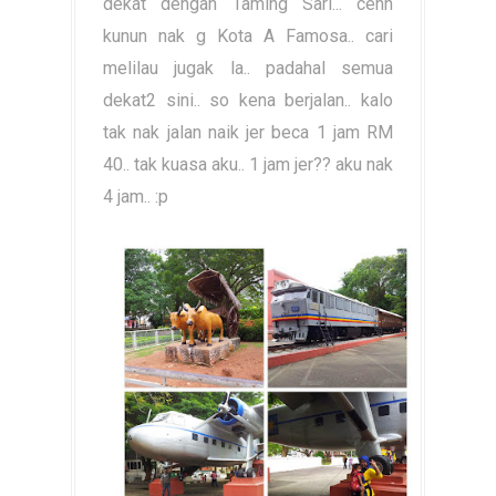
dekat dengan Taming Sari... cehh
kunun nak g Kota A Famosa.. cari
melilau jugak la.. padahal semua
dekat2 sini.. so kena berjalan.. kalo
tak nak jalan naik jer beca 1 jam RM
40.. tak kuasa aku.. 1 jam jer?? aku nak
4 jam.. :p