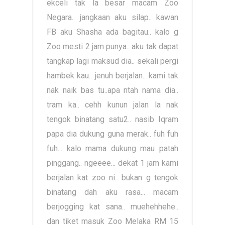
ekceli tak la besar macam Zoo
Negara.. jangkaan aku silap.. kawan
FB aku Shasha ada bagitau.. kalo g
Zoo mesti 2 jam punya.. aku tak dapat
tangkap lagi maksud dia.. sekali pergi
hambek kau.. jenuh berjalan.. kami tak
nak naik bas tu..apa ntah nama dia..
tram ka.. cehh kunun jalan la nak
tengok binatang satu2.. nasib Iqram
papa dia dukung guna merak.. fuh fuh
fuh... kalo mama dukung mau patah
pinggang.. ngeeee... dekat 1 jam kami
berjalan kat zoo ni.. bukan g tengok
binatang dah aku rasa... macam
berjogging kat sana.. muehehhehe..
dan tiket masuk Zoo Melaka RM 15