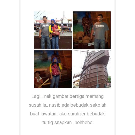
Lagi... nak gambar bertiga memang
susah la.. nasib ada bebudak sekolah
buat lawatan.. aku suruh jer bebudak
tu tlg snapkan.. hehhehe