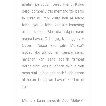
adalah percutian bajet kami.. Kalau
pergi company trip memang tak pergi
la cuti2 ni.. tapi cuti2 kali ni tanpa
Iqbal.. yer la Iqbal kan kat kampung
aku di Kedah.. Sian dia.. takper nanti
mama bawak Qebal jugak.. tunggu yer
Qebal... Naper aku pilih Melaka?
Sebab aku tak pernah sampai sana..
hahahah kan sana adalah tempat
bersejarah.. aku ni jer tak rajin jejalan
sana sini.. since ada anak2 dah besar
ni harus la jejalan bawak kiddos ni
kan..
Memula kami singgah Zoo Melaka..