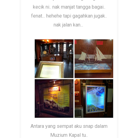
kecik ni.. nak manjat tangga bagai..
fenat... hehehe tapi gagahkan jugak..
nak jalan kan...
Antara yang sempat aku snap dalam
Muzium Kapal tu..