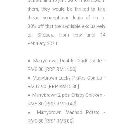
outlets and to just walk in to redeem
them, they would be thrilled to find
these scrumptious deals of up to
30% off that are available exclusively
on Shopee, from now until 14
February 2021:
● Marrybrown Double Chick Delite -
RM8.80 [RRP RM14.00]
● Marrybrown Lucky Plates Combo -
RM12.90 [RRP RM15.30]
● Marrybrown 2 pcs Crispy Chicken -
RM8.80 [RRP RM10.40]
● Marrybrown Mashed Potato -
RM0.80 [RRP RM3.00]