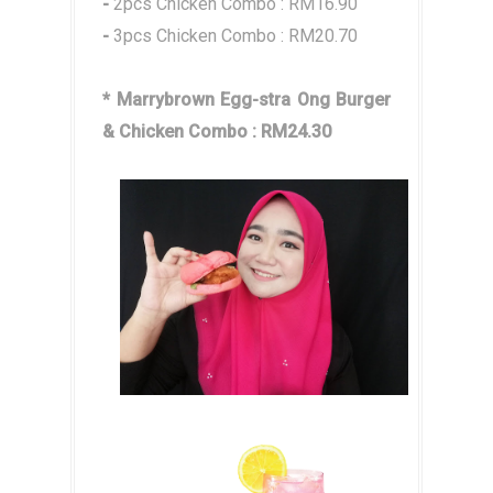
-
2pcs Chicken Combo : RM16.90
-
3pcs Chicken Combo : RM20.70
* Marrybrown Egg-stra Ong Burger
& Chicken Combo : RM24.30