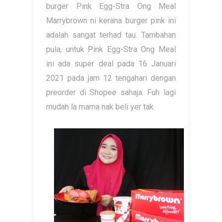
burger Pink Egg-Stra Ong Meal
Marrybrown ni kerana burger pink ini
adalah sangat terhad tau. Tambahan
pula, untuk Pink Egg-Stra Ong Meal
ini ada super deal pada 16 Januari
2021 pada jam 12 tengahari dengan
preorder di Shopee sahaja. Fuh lagi
mudah la mama nak beli yer tak.