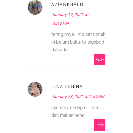
AZIANKHALIL
January 19, 2021 at
10:43 PM
teringinnya... mb kat rumah
ni belum buka. tp signbod
dah ada
Reply
IENA ELIENA
January 23, 2021 at 1:59 PM
nyummy sedap ni..iena
dah makan hehe
Reply