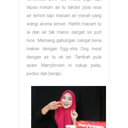
lepas minum air tu takder pula rasa
air lemon tapi macam air merah yang
wangi aroma lemon. Hahhh macam tu
la dan air tak manis sangat so just
nice. Memang gabungan sangat kena
makan dengan Egg-stra Ong meal
dengan air tu ok jer. Tambah pula
ayam Marrybrown ni cukup padu,
pedas dan berapi.