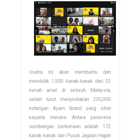
Usaha ini akan membantu dan
mendidik 1,500 kanak-kanak dari 32
rumah amal di seluruh Malaysia,
selain turut menyediakan 230,000
hidangan Ayam Brand yang sihat
kepada mereka. Antara penerima
sumbangan berkenaan adalah 172
kanak-kanak dari Pusat Jagaan Hajjah