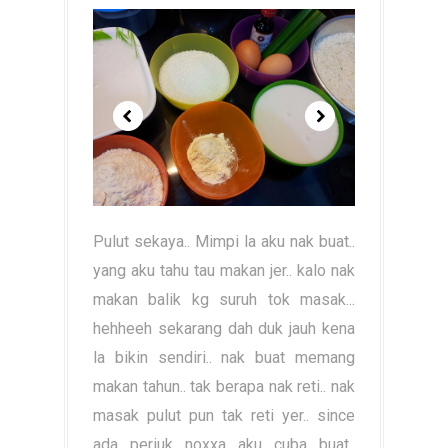
Pulut sekaya.. Mimpi la aku nak buat..
yang aku tahu tau makan jer.. kalo nak
makan balik kg suruh tok masak...
hehheeh sekarang dah duk jauh kena
la bikin sendiri.. nak buat memang
makan tahun.. tak berapa nak reti.. nak
masak pulut pun tak reti yer.. since
ada periuk noxxa aku cuba buat..