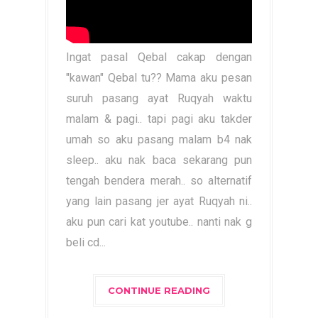
Ingat pasal Qebal cakap dengan
"kawan" Qebal tu?? Mama aku pesan
suruh pasang ayat Ruqyah waktu
malam & pagi.. tapi pagi aku takder
umah so aku pasang malam b4 nak
sleep.. aku nak baca sekarang pun
tengah bendera merah.. so alternatif
yang lain pasang jer ayat Ruqyah ni..
aku pun cari kat youtube.. nanti nak g
beli cd...
CONTINUE READING