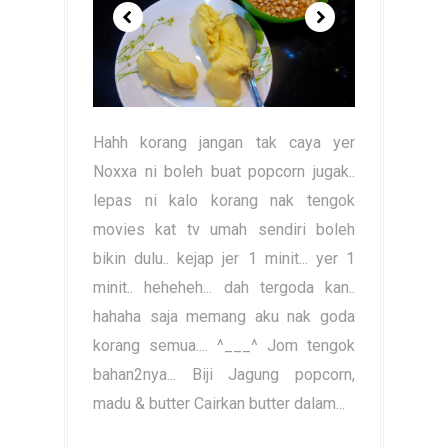
Hahh korang jangan tak caya yer
Noxxa ni boleh buat popcorn jugak..
lepas ni kalo korang nak tengok
movies kat tv umah sendiri boleh
bikin dulu.. kejap jer 1 minit... yer 1
minit.. heheheh... dah tergoda kan..
hahaha saja memang aku nak goda
korang semua.... ^___^ Jom tengok
bahan2nya... Biji Jagung popcorn,
madu & butter Cairkan butter dalam...