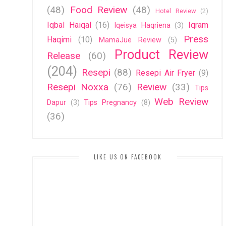
(48)
Food Review
(48)
Hotel Review
(2)
Iqbal Haiqal
(16)
Iqram
Iqeisya Haqriena
(3)
Press
Haqimi
(10)
MamaJue Review
(5)
Product Review
Release
(60)
(204)
Resepi
(88)
Resepi Air Fryer
(9)
Resepi Noxxa
(76)
Review
(33)
Tips
Web Review
Dapur
(3)
Tips Pregnancy
(8)
(36)
LIKE US ON FACEBOOK