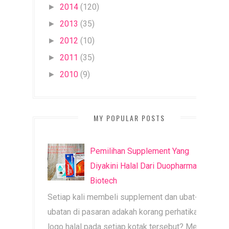
2014
(120)
►
2013
(35)
►
2012
(10)
►
2011
(35)
►
2010
(9)
►
MY POPULAR POSTS
Pemilihan Supplement Yang
Diyakini Halal Dari Duopharma
Biotech
Setiap kali membeli supplement dan ubat-
ubatan di pasaran adakah korang perhatikan
logo halal pada setiap kotak tersebut? Mesti