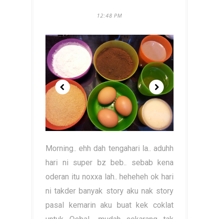
12:48 PM
Morning.. ehh dah tengahari la.. aduhh
hari ni super bz beb.. sebab kena
oderan itu noxxa lah.. heheheh ok hari
ni takder banyak story aku nak story
pasal kemarin aku buat kek coklat