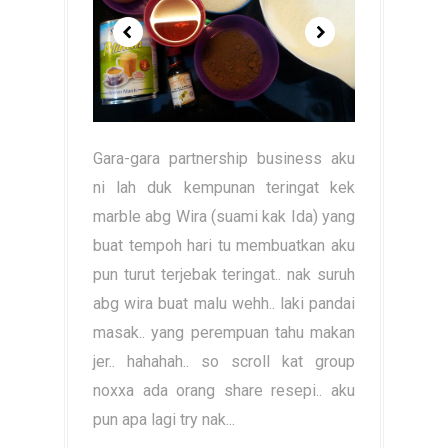
Gara-gara partnership business aku
ni lah duk kempunan teringat kek
marble abg Wira (suami kak Ida) yang
buat tempoh hari tu membuatkan aku
pun turut terjebak teringat.. nak suruh
abg wira buat malu wehh.. laki pandai
masak.. yang perempuan tahu makan
jer.. hahahah.. so scroll kat group
noxxa ada orang share resepi.. aku
pun apa lagi try nak...