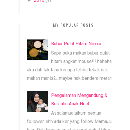
2010
(9)
►
MY POPULAR POSTS
Bubur Pulut Hitam Noxxa
Sapa suka makan bubur pulut
hitam angkat mouse!!! heheheh
aku dah tak tahu kenapa tetiba tekak nak
makan manis2.. maybe nak bendera merah b...
Pengalaman Mengandung &
Bersalin Anak No 4
Assalamualaikum semua
follower. ehh ada ker yang follow MamaJue ni
kan.. Dah lama mama tak coret dekat blog ni.