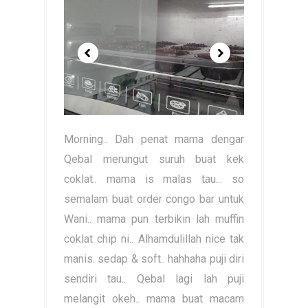
Morning.. Dah penat mama dengar
Qebal merungut suruh buat kek
coklat.. mama is malas tau... so
semalam buat order congo bar untuk
Wani.. mama pun terbikin lah muffin
coklat chip ni.. Alhamdulillah nice tak
manis. sedap & soft.. hahhaha puji diri
sendiri tau.. Qebal lagi lah puji
melangit okeh.. mama buat macam