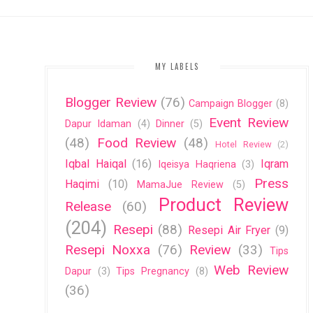
MY LABELS
Blogger Review
(76)
Campaign Blogger
(8)
Event Review
Dapur Idaman
(4)
Dinner
(5)
(48)
Food Review
(48)
Hotel Review
(2)
Iqbal Haiqal
(16)
Iqram
Iqeisya Haqriena
(3)
Press
Haqimi
(10)
MamaJue Review
(5)
Product Review
Release
(60)
(204)
Resepi
(88)
Resepi Air Fryer
(9)
Resepi Noxxa
(76)
Review
(33)
Tips
Web Review
Dapur
(3)
Tips Pregnancy
(8)
(36)