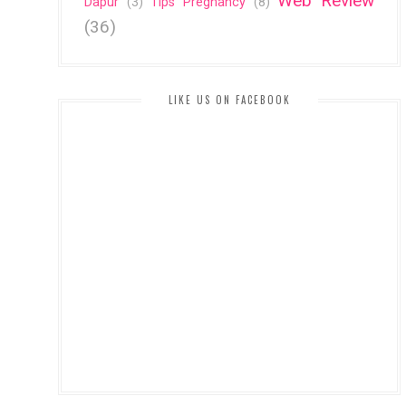
Web Review
Dapur
(3)
Tips Pregnancy
(8)
(36)
LIKE US ON FACEBOOK