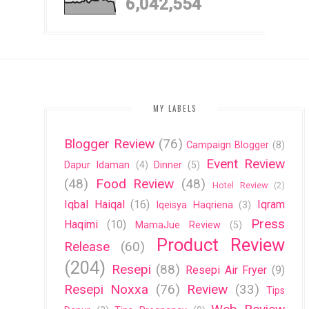
6,042,554
MY LABELS
Blogger Review
(76)
Campaign Blogger
(8)
Event Review
Dapur Idaman
(4)
Dinner
(5)
(48)
Food Review
(48)
Hotel Review
(2)
Iqbal Haiqal
(16)
Iqram
Iqeisya Haqriena
(3)
Press
Haqimi
(10)
MamaJue Review
(5)
Product Review
Release
(60)
(204)
Resepi
(88)
Resepi Air Fryer
(9)
Resepi Noxxa
(76)
Review
(33)
Tips