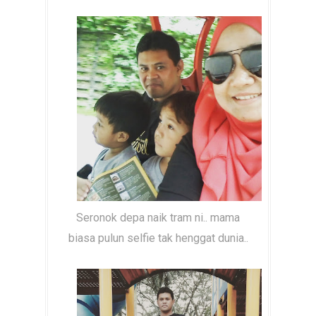
Seronok depa naik tram ni.. mama
biasa pulun selfie tak henggat dunia..