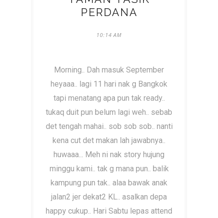
PERDANA
10:14 AM
Morning.. Dah masuk September
heyaaa.. lagi 11 hari nak g Bangkok
tapi menatang apa pun tak ready..
tukaq duit pun belum lagi weh.. sebab
det tengah mahai.. sob sob sob.. nanti
kena cut det makan lah jawabnya..
huwaaa... Meh ni nak story hujung
minggu kami.. tak g mana pun.. balik
kampung pun tak.. alaa bawak anak
jalan2 jer dekat2 KL.. asalkan depa
happy cukup.. Hari Sabtu lepas attend