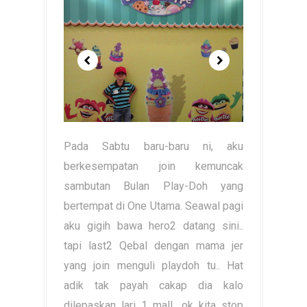
Pada Sabtu baru-baru ni, aku
berkesempatan join kemuncak
sambutan Bulan Play-Doh yang
bertempat di One Utama. Seawal pagi
aku gigih bawa hero2 datang sini..
tapi last2 Qebal dengan mama jer
yang join menguli playdoh tu.. Hat
adik tak payah cakap dia kalo
dilepaskan lari 1 mall.. ok kita stop