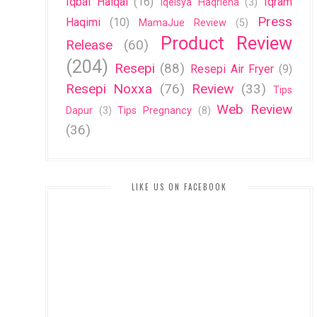
Iqbal Haiqal
(16)
Iqram
Iqeisya Haqriena
(3)
Press
Haqimi
(10)
MamaJue Review
(5)
Product Review
Release
(60)
(204)
Resepi
(88)
Resepi Air Fryer
(9)
Resepi Noxxa
(76)
Review
(33)
Tips
Web Review
Dapur
(3)
Tips Pregnancy
(8)
(36)
LIKE US ON FACEBOOK