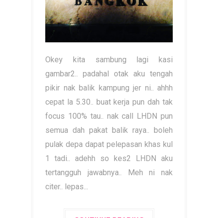
Okey kita sambung lagi kasi
gambar2.. padahal otak aku tengah
pikir nak balik kampung jer ni.. ahhh
cepat la 5.30.. buat kerja pun dah tak
focus 100% tau.. nak call LHDN pun
semua dah pakat balik raya.. boleh
pulak depa dapat pelepasan khas kul
1 tadi.. adehh so kes2 LHDN aku
tertangguh jawabnya.. Meh ni nak
citer.. lepas...