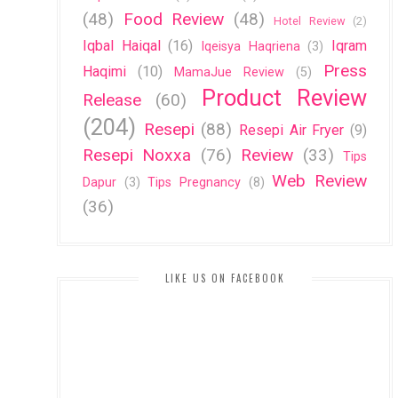
(48)
Food Review
(48)
Hotel Review
(2)
Iqbal Haiqal
(16)
Iqram
Iqeisya Haqriena
(3)
Press
Haqimi
(10)
MamaJue Review
(5)
Product Review
Release
(60)
(204)
Resepi
(88)
Resepi Air Fryer
(9)
Resepi Noxxa
(76)
Review
(33)
Tips
Web Review
Dapur
(3)
Tips Pregnancy
(8)
(36)
LIKE US ON FACEBOOK