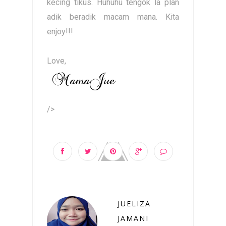
kecing tikus. Huhuhu tengok la plan
adik beradik macam mana. Kita
enjoy!!!
Love,
/>
JUELIZA
JAMANI