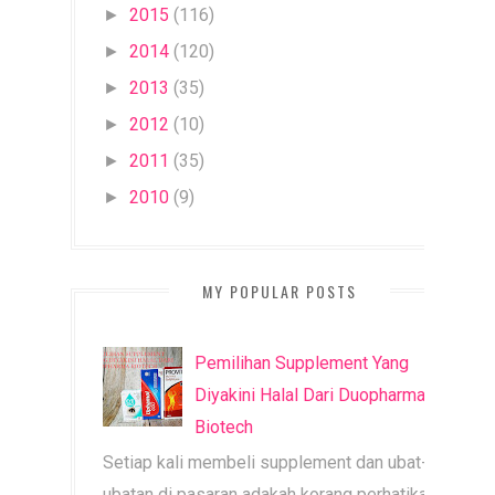
2015
(116)
►
2014
(120)
►
2013
(35)
►
2012
(10)
►
2011
(35)
►
2010
(9)
►
MY POPULAR POSTS
Pemilihan Supplement Yang
Diyakini Halal Dari Duopharma
Biotech
Setiap kali membeli supplement dan ubat-
ubatan di pasaran adakah korang perhatikan